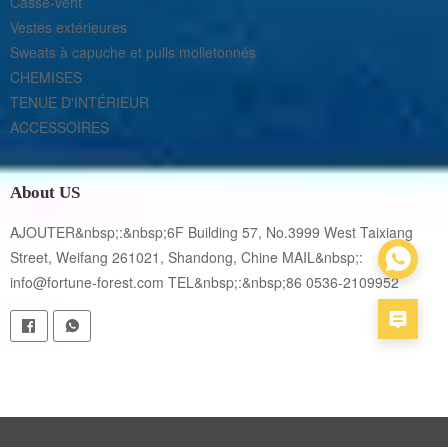
Casse-vent
Vestes extérieures
Sweats à capuche et pulls molletonnés
CHEMISES
TENUE D'INTÉRIEUR
ACCESSOIRES
About US
AJOUTER&nbsp;:&nbsp;6F Building 57, No.3999 West Taixiang 
Street, Weifang 261021, Shandong, Chine MAIL&nbsp;: 
info@fortune-forest.com TEL&nbsp;:&nbsp;86 0536-2109952