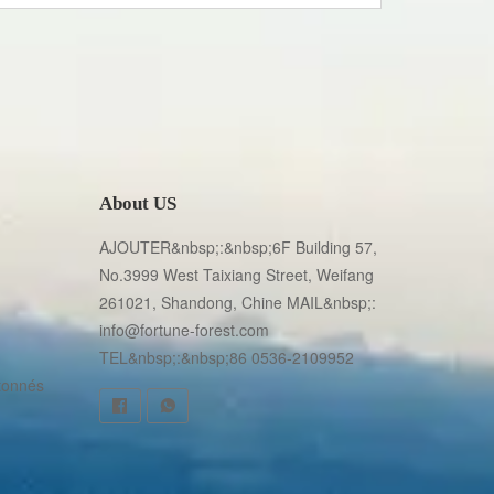
About US
AJOUTER&nbsp;:&nbsp;6F Building 57, 
No.3999 West Taixiang Street, Weifang 
261021, Shandong, Chine MAIL&nbsp;: 
info@fortune-forest.com 
TEL&nbsp;:&nbsp;86 0536-2109952
tonnés