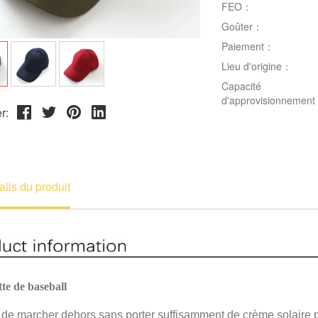
FEO：
Goûter：
Paiement：
Lieu d'origine：
Capacité
d'approvisionnemen
r:
ails du produit