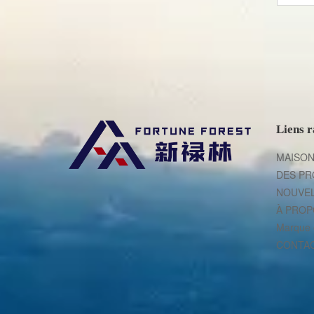
Liens r
MAISO
DES PR
NOUVE
À PROP
Marque e
CONTA