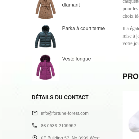
diamant
Parka à court terme
Veste longue
PRO
DÉTAILS DU CONTACT
info@fortune-forest.com
86 0536-2109952
6F Building 57, No.3999 West