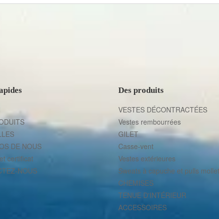
apides
Des produits
N
VESTES DÉCONTRACTÉES
ODUITS
Vestes rembourrées
LLES
GILET
OS DE NOUS
Casse-vent
t certificat
Vestes extérieures
CTEZ-NOUS
Sweats à capuche et pulls molle
CHEMISES
TENUE D'INTÉRIEUR
ACCESSOIRES