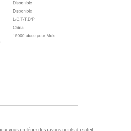
Disponible
Disponible
L/C,T/T,D/P
China
15000 piece pour Mois
t：